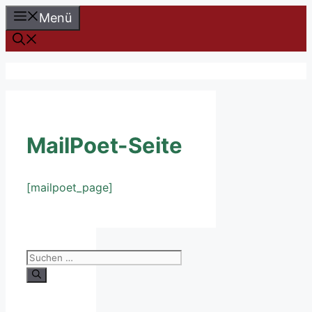
Zum
Menü
Inhalt
springen
Hanf Greenworld
MailPoet-Seite
[mailpoet_page]
Suchen
nach: