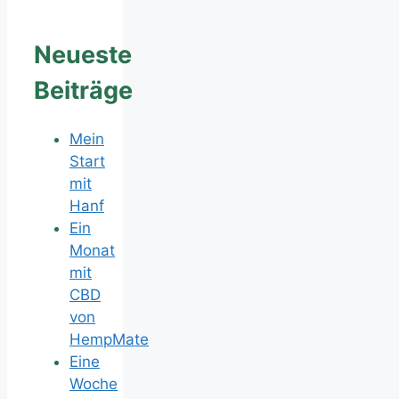
Neueste
Beiträge
Mein
Start
mit
Hanf
Ein
Monat
mit
CBD
von
HempMate
Eine
Woche